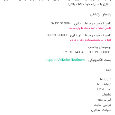
مطابق با سلیقه خود داشته باشید.
راه‌های ارتباطی
تلفن تماس در ساعات اداری
02191014894
داخلی "صفر" یا "صد و یک" را وارد نمایید
تلفن تماس در ساعات غیراداری
09019398888
فقط برای پشتیبانی سایت دهه دات کام
پیامرسان واتساپ
02191014894
-
09019398888
پست الکترونیکی
support[At]Deheh[Dot]com
دهه
درباره ما
ارتباط با ما
ثبت شکایات
تبلیغات
کار در دهه
قوانین سایت
سوالات متداول