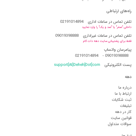
راه‌های ارتباطی
تلفن تماس در ساعات اداری
02191014894
داخلی "صفر" یا "صد و یک" را وارد نمایید
تلفن تماس در ساعات غیراداری
09019398888
فقط برای پشتیبانی سایت دهه دات کام
پیامرسان واتساپ
02191014894
-
09019398888
پست الکترونیکی
support[At]Deheh[Dot]com
دهه
درباره ما
ارتباط با ما
ثبت شکایات
تبلیغات
کار در دهه
قوانین سایت
سوالات متداول