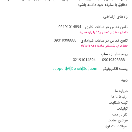
مطابق با سلیقه خود داشته باشید.
راه‌های ارتباطی
تلفن تماس در ساعات اداری
02191014894
داخلی "صفر" یا "صد و یک" را وارد نمایید
تلفن تماس در ساعات غیراداری
09019398888
فقط برای پشتیبانی سایت دهه دات کام
پیامرسان واتساپ
02191014894
-
09019398888
پست الکترونیکی
support[At]Deheh[Dot]com
دهه
درباره ما
ارتباط با ما
ثبت شکایات
تبلیغات
کار در دهه
قوانین سایت
سوالات متداول