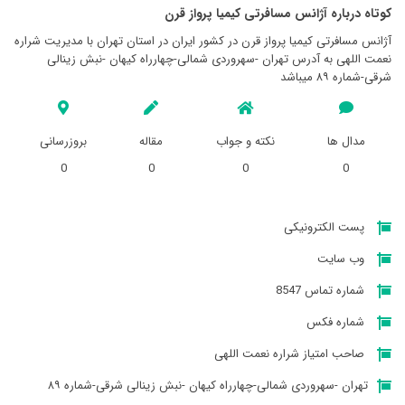
کوتاه درباره آژانس مسافرتی کيميا پرواز قرن
آژانس مسافرتی کيميا پرواز قرن در کشور ایران در استان تهران با مدیریت شراره
نعمت اللهی به آدرس تهران -سهروردی شمالی-چهارراه کیهان -نبش زینالی
شرقی-شماره ۸۹ میباشد
مدال ها
نکته و جواب
مقاله
بروزرسانی
0
0
0
0
پست الکترونیکی
وب سایت
شماره تماس 8547
شماره فکس
صاحب امتیاز شراره نعمت اللهی
تهران -سهروردی شمالی-چهارراه کیهان -نبش زینالی شرقی-شماره ۸۹