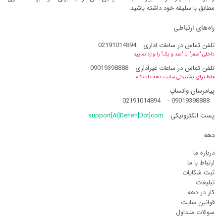
مطابق با سلیقه خود داشته باشید.
راه‌های ارتباطی
تلفن تماس در ساعات اداری
02191014894
داخلی "صفر" یا "صد و یک" را وارد نمایید
تلفن تماس در ساعات غیراداری
09019398888
فقط برای پشتیبانی سایت دهه دات کام
پیامرسان واتساپ
02191014894
-
09019398888
پست الکترونیکی
support[At]Deheh[Dot]com
دهه
درباره ما
ارتباط با ما
ثبت شکایات
تبلیغات
کار در دهه
قوانین سایت
سوالات متداول