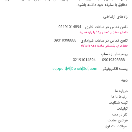
مطابق با سلیقه خود داشته باشید.
راه‌های ارتباطی
تلفن تماس در ساعات اداری
02191014894
داخلی "صفر" یا "صد و یک" را وارد نمایید
تلفن تماس در ساعات غیراداری
09019398888
فقط برای پشتیبانی سایت دهه دات کام
پیامرسان واتساپ
02191014894
-
09019398888
پست الکترونیکی
support[At]Deheh[Dot]com
دهه
درباره ما
ارتباط با ما
ثبت شکایات
تبلیغات
کار در دهه
قوانین سایت
سوالات متداول