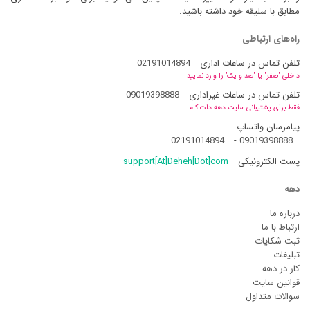
مطابق با سلیقه خود داشته باشید.
راه‌های ارتباطی
تلفن تماس در ساعات اداری
02191014894
داخلی "صفر" یا "صد و یک" را وارد نمایید
تلفن تماس در ساعات غیراداری
09019398888
فقط برای پشتیبانی سایت دهه دات کام
پیامرسان واتساپ
02191014894
-
09019398888
پست الکترونیکی
support[At]Deheh[Dot]com
دهه
درباره ما
ارتباط با ما
ثبت شکایات
تبلیغات
کار در دهه
قوانین سایت
سوالات متداول