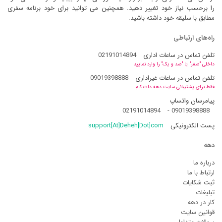
را برحسب نیاز خود تغییر دهید. همچنین می توانید برای خود برنامه سفری
مطابق با سلیقه خود داشته باشید.
راه‌های ارتباطی
تلفن تماس در ساعات اداری
02191014894
داخلی "صفر" یا "صد و یک" را وارد نمایید
تلفن تماس در ساعات غیراداری
09019398888
فقط برای پشتیبانی سایت دهه دات کام
پیامرسان واتساپ
02191014894
-
09019398888
پست الکترونیکی
support[At]Deheh[Dot]com
دهه
درباره ما
ارتباط با ما
ثبت شکایات
تبلیغات
کار در دهه
قوانین سایت