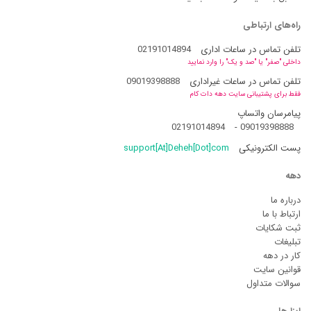
راه‌های ارتباطی
تلفن تماس در ساعات اداری
02191014894
داخلی "صفر" یا "صد و یک" را وارد نمایید
تلفن تماس در ساعات غیراداری
09019398888
فقط برای پشتیبانی سایت دهه دات کام
پیامرسان واتساپ
02191014894
-
09019398888
پست الکترونیکی
support[At]Deheh[Dot]com
دهه
درباره ما
ارتباط با ما
ثبت شکایات
تبلیغات
کار در دهه
قوانین سایت
سوالات متداول