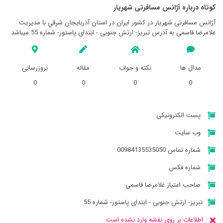
کوتاه درباره آژانس مسافرتی شهريار
آژانس مسافرتی شهريار در کشور ایران در استان آذربايجان شرقي با مدیریت
غلامرضا قاسمی به آدرس تبریز- ارتش جنوبی - ابتدای پاستور- شماره 55 میباشد
مدال ها
نکته و جواب
مقاله
بروزرسانی
0
0
0
0
پست الکترونیکی
وب سایت
شماره تماس 00984135535050
شماره فکس
صاحب امتیاز غلامرضا قاسمی
تبریز- ارتش جنوبی - ابتدای پاستور- شماره 55
اطلاعات بر روی نقشه وارد نشده است