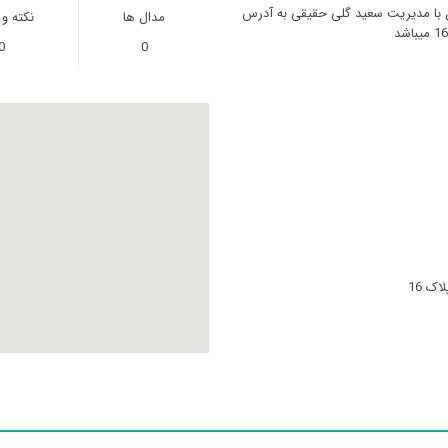
ن با مدیریت سعید گلی حقیقی به آدرس
مدال ها
نکته و
0
0
ک 16