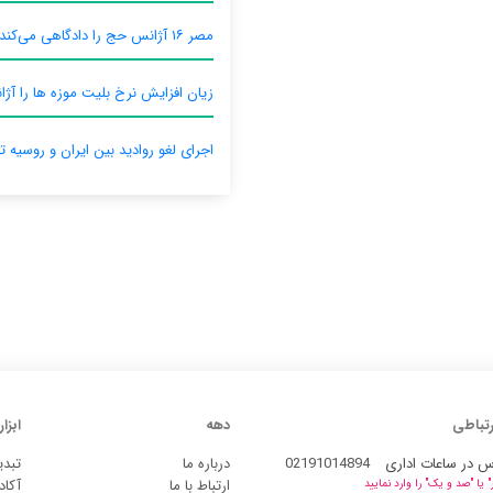
مصر ۱۶ آژانس حج را دادگاهی می‌کند
زیان افزایش نرخ بلیت موزه ها را آژان
اجرای لغو روادید بین ایران و روسیه ت
رتباطی
دهه
ابزار
س در ساعات اداری
02191014894
درباره ما
تبدی
ارتباط با ما
آکاد
یا "صد و یک" را وارد نمایید