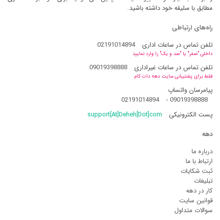
مطابق با سلیقه خود داشته باشید.
راه‌های ارتباطی
تلفن تماس در ساعات اداری
02191014894
داخلی "صفر" یا "صد و یک" را وارد نمایید
تلفن تماس در ساعات غیراداری
09019398888
فقط برای پشتیبانی سایت دهه دات کام
پیامرسان واتساپ
02191014894
-
09019398888
پست الکترونیکی
support[At]Deheh[Dot]com
دهه
درباره ما
ارتباط با ما
ثبت شکایات
تبلیغات
کار در دهه
قوانین سایت
سوالات متداول