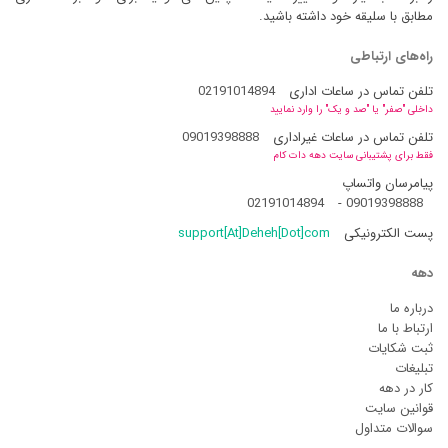
مطابق با سلیقه خود داشته باشید.
راه‌های ارتباطی
تلفن تماس در ساعات اداری
02191014894
داخلی "صفر" یا "صد و یک" را وارد نمایید
تلفن تماس در ساعات غیراداری
09019398888
فقط برای پشتیبانی سایت دهه دات کام
پیامرسان واتساپ
02191014894
-
09019398888
پست الکترونیکی
support[At]Deheh[Dot]com
دهه
درباره ما
ارتباط با ما
ثبت شکایات
تبلیغات
کار در دهه
قوانین سایت
سوالات متداول