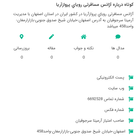
کوتاه درباره آژانس مسافرتی روياي پروازآريا
آژانس مسافرتی روياي پروازآريا در کشور ایران در استان اصفهان با مدیریت
آرميتا سرجوقیان به آدرس اصفهان-خیابان شیخ صدوق جنوبی-بازارارمغان-
واحد458 میباشد
مدال ها
نکته و جواب
مقاله
بروزرسانی
0
0
0
0
پست الکترونیکی
وب سایت
شماره تماس 6692528
شماره فکس
صاحب امتیاز آرميتا سرجوقیان
اصفهان-خیابان شیخ صدوق جنوبی-بازارارمغان-واحد458