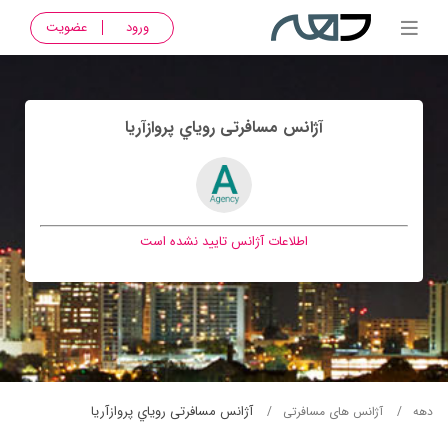
ورود
عضویت
آژانس مسافرتی روياي پروازآريا
اطلاعات آژانس تایید نشده است
آژانس مسافرتی روياي پروازآريا
دهه
آژانس های مسافرتی