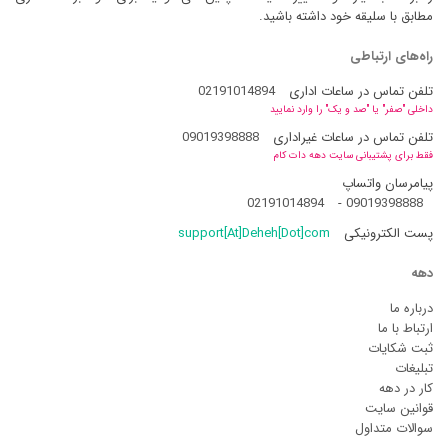
مطابق با سلیقه خود داشته باشید.
راه‌های ارتباطی
تلفن تماس در ساعات اداری
02191014894
داخلی "صفر" یا "صد و یک" را وارد نمایید
تلفن تماس در ساعات غیراداری
09019398888
فقط برای پشتیبانی سایت دهه دات کام
پیامرسان واتساپ
02191014894
-
09019398888
پست الکترونیکی
support[At]Deheh[Dot]com
دهه
درباره ما
ارتباط با ما
ثبت شکایات
تبلیغات
کار در دهه
قوانین سایت
سوالات متداول