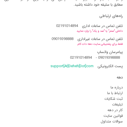
مطابق با سلیقه خود داشته باشید.
راه‌های ارتباطی
تلفن تماس در ساعات اداری
02191014894
داخلی "صفر" یا "صد و یک" را وارد نمایید
تلفن تماس در ساعات غیراداری
09019398888
فقط برای پشتیبانی سایت دهه دات کام
پیامرسان واتساپ
02191014894
-
09019398888
پست الکترونیکی
support[At]Deheh[Dot]com
دهه
درباره ما
ارتباط با ما
ثبت شکایات
تبلیغات
کار در دهه
قوانین سایت
سوالات متداول