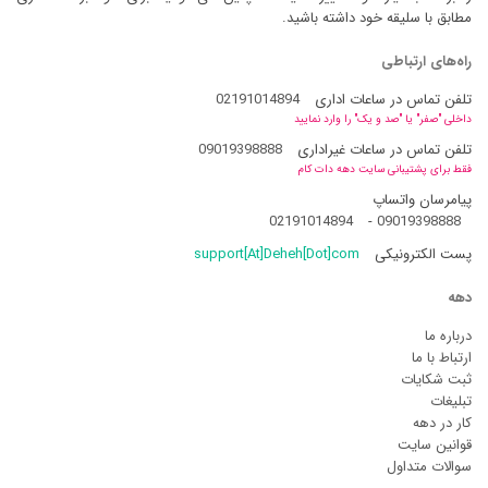
مطابق با سلیقه خود داشته باشید.
راه‌های ارتباطی
تلفن تماس در ساعات اداری
02191014894
داخلی "صفر" یا "صد و یک" را وارد نمایید
تلفن تماس در ساعات غیراداری
09019398888
فقط برای پشتیبانی سایت دهه دات کام
پیامرسان واتساپ
02191014894
-
09019398888
پست الکترونیکی
support[At]Deheh[Dot]com
دهه
درباره ما
ارتباط با ما
ثبت شکایات
تبلیغات
کار در دهه
قوانین سایت
سوالات متداول