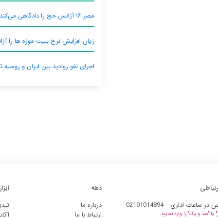
مصر ۱۶ آژانس حج را دادگاهی می‌کند
زیان افزایش نرخ بلیت موزه ها را آژان
اجرای لغو روادید بین ایران و روسیه ت
رتباطی
دهه
ابزار
س در ساعات اداری
02191014894
درباره ما
تبدی
ارتباط با ما
آکاد
یا "صد و یک" را وارد نمایید