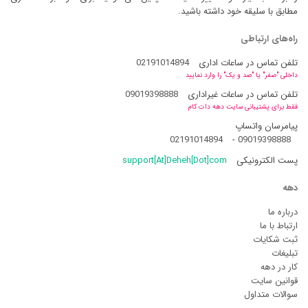
مطابق با سلیقه خود داشته باشید.
راه‌های ارتباطی
تلفن تماس در ساعات اداری
02191014894
داخلی "صفر" یا "صد و یک" را وارد نمایید
تلفن تماس در ساعات غیراداری
09019398888
فقط برای پشتیبانی سایت دهه دات کام
پیامرسان واتساپ
02191014894
-
09019398888
پست الکترونیکی
support[At]Deheh[Dot]com
دهه
درباره ما
ارتباط با ما
ثبت شکایات
تبلیغات
کار در دهه
قوانین سایت
سوالات متداول