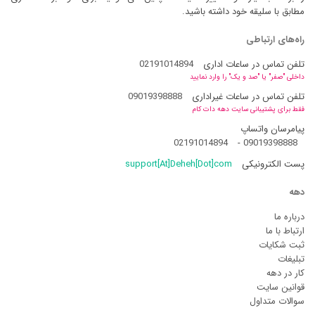
مطابق با سلیقه خود داشته باشید.
راه‌های ارتباطی
تلفن تماس در ساعات اداری
02191014894
داخلی "صفر" یا "صد و یک" را وارد نمایید
تلفن تماس در ساعات غیراداری
09019398888
فقط برای پشتیبانی سایت دهه دات کام
پیامرسان واتساپ
02191014894
-
09019398888
پست الکترونیکی
support[At]Deheh[Dot]com
دهه
درباره ما
ارتباط با ما
ثبت شکایات
تبلیغات
کار در دهه
قوانین سایت
سوالات متداول