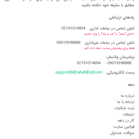
مطابق با سلیقه خود داشته باشید.
راه‌های ارتباطی
تلفن تماس در ساعات اداری
02191014894
داخلی "صفر" یا "صد و یک" را وارد نمایید
تلفن تماس در ساعات غیراداری
09019398888
فقط برای پشتیبانی سایت دهه دات کام
پیامرسان واتساپ
02191014894
-
09019398888
پست الکترونیکی
support[At]Deheh[Dot]com
دهه
درباره ما
ارتباط با ما
ثبت شکایات
تبلیغات
کار در دهه
قوانین سایت
سوالات متداول