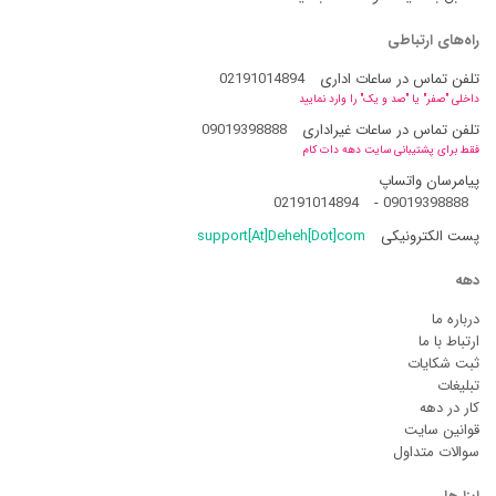
راه‌های ارتباطی
تلفن تماس در ساعات اداری
02191014894
داخلی "صفر" یا "صد و یک" را وارد نمایید
تلفن تماس در ساعات غیراداری
09019398888
فقط برای پشتیبانی سایت دهه دات کام
پیامرسان واتساپ
02191014894
-
09019398888
پست الکترونیکی
support[At]Deheh[Dot]com
دهه
درباره ما
ارتباط با ما
ثبت شکایات
تبلیغات
کار در دهه
قوانین سایت
سوالات متداول