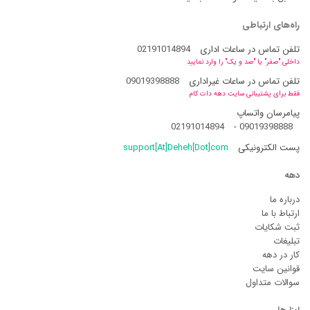
راه‌های ارتباطی
تلفن تماس در ساعات اداری
02191014894
داخلی "صفر" یا "صد و یک" را وارد نمایید
تلفن تماس در ساعات غیراداری
09019398888
فقط برای پشتیبانی سایت دهه دات کام
پیامرسان واتساپ
02191014894
-
09019398888
پست الکترونیکی
support[At]Deheh[Dot]com
دهه
درباره ما
ارتباط با ما
ثبت شکایات
تبلیغات
کار در دهه
قوانین سایت
سوالات متداول