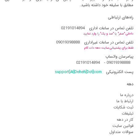
مطابق با سلیقه خود داشته باشید.
راه‌های ارتباطی
تلفن تماس در ساعات اداری
02191014894
داخلی "صفر" یا "صد و یک" را وارد نمایید
تلفن تماس در ساعات غیراداری
09019398888
فقط برای پشتیبانی سایت دهه دات کام
پیامرسان واتساپ
02191014894
-
09019398888
پست الکترونیکی
support[At]Deheh[Dot]com
دهه
درباره ما
ارتباط با ما
ثبت شکایات
تبلیغات
کار در دهه
قوانین سایت
سوالات متداول