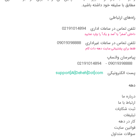
مطابق با سلیقه خود داشته باشید.
راه‌های ارتباطی
تلفن تماس در ساعات اداری
02191014894
داخلی "صفر" یا "صد و یک" را وارد نمایید
تلفن تماس در ساعات غیراداری
09019398888
فقط برای پشتیبانی سایت دهه دات کام
پیامرسان واتساپ
02191014894
-
09019398888
پست الکترونیکی
support[At]Deheh[Dot]com
دهه
درباره ما
ارتباط با ما
ثبت شکایات
تبلیغات
کار در دهه
قوانین سایت
سوالات متداول