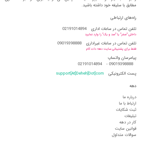
مطابق با سلیقه خود داشته باشید.
راه‌های ارتباطی
تلفن تماس در ساعات اداری
02191014894
داخلی "صفر" یا "صد و یک" را وارد نمایید
تلفن تماس در ساعات غیراداری
09019398888
فقط برای پشتیبانی سایت دهه دات کام
پیامرسان واتساپ
02191014894
-
09019398888
پست الکترونیکی
support[At]Deheh[Dot]com
دهه
درباره ما
ارتباط با ما
ثبت شکایات
تبلیغات
کار در دهه
قوانین سایت
سوالات متداول