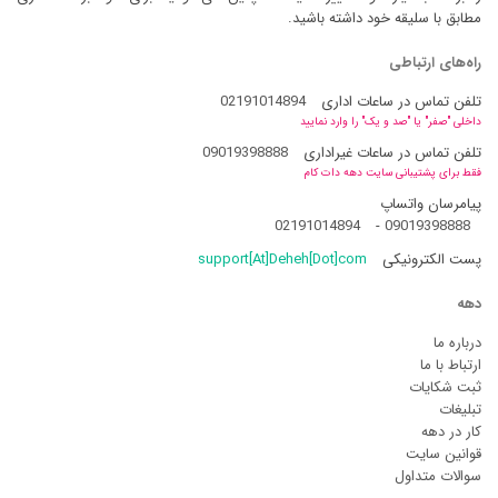
مطابق با سلیقه خود داشته باشید.
راه‌های ارتباطی
تلفن تماس در ساعات اداری
02191014894
داخلی "صفر" یا "صد و یک" را وارد نمایید
تلفن تماس در ساعات غیراداری
09019398888
فقط برای پشتیبانی سایت دهه دات کام
پیامرسان واتساپ
02191014894
-
09019398888
پست الکترونیکی
support[At]Deheh[Dot]com
دهه
درباره ما
ارتباط با ما
ثبت شکایات
تبلیغات
کار در دهه
قوانین سایت
سوالات متداول