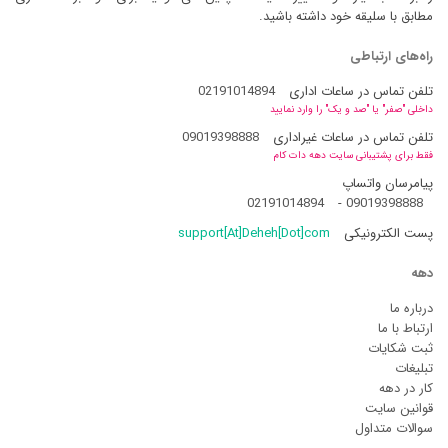
مطابق با سلیقه خود داشته باشید.
راه‌های ارتباطی
تلفن تماس در ساعات اداری
02191014894
داخلی "صفر" یا "صد و یک" را وارد نمایید
تلفن تماس در ساعات غیراداری
09019398888
فقط برای پشتیبانی سایت دهه دات کام
پیامرسان واتساپ
02191014894
-
09019398888
پست الکترونیکی
support[At]Deheh[Dot]com
دهه
درباره ما
ارتباط با ما
ثبت شکایات
تبلیغات
کار در دهه
قوانین سایت
سوالات متداول