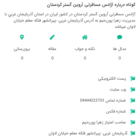
کوتاه درباره آژانس مسافرتی آروين گستر كردستان
آژانس مسافرتی آروين گستر كردستان در کشور ایران در استان آذربايجان غربي با
مدیریت زهرا پوررحیم به آدرس ‍آذربایجان غربی -پيرانشهر فلکه معلم خیابان
لاوان میباشد
مدال ها
نکته و جواب
مقاله
بروزرسانی
0
0
0
0
پست الکترونیکی
وب سایت
شماره تماس 04444223733
شماره فکس
صاحب امتیاز زهرا پوررحیم
‍آذربایجان غربی -پيرانشهر فلکه معلم خیابان لاوان