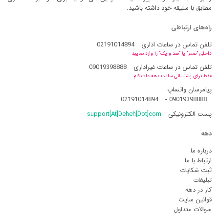
مطابق با سلیقه خود داشته باشید.
راه‌های ارتباطی
تلفن تماس در ساعات اداری
02191014894
داخلی "صفر" یا "صد و یک" را وارد نمایید
تلفن تماس در ساعات غیراداری
09019398888
فقط برای پشتیبانی سایت دهه دات کام
پیامرسان واتساپ
02191014894
-
09019398888
پست الکترونیکی
support[At]Deheh[Dot]com
دهه
درباره ما
ارتباط با ما
ثبت شکایات
تبلیغات
کار در دهه
قوانین سایت
سوالات متداول