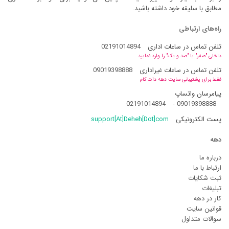
مطابق با سلیقه خود داشته باشید.
راه‌های ارتباطی
تلفن تماس در ساعات اداری
02191014894
داخلی "صفر" یا "صد و یک" را وارد نمایید
تلفن تماس در ساعات غیراداری
09019398888
فقط برای پشتیبانی سایت دهه دات کام
پیامرسان واتساپ
02191014894
-
09019398888
پست الکترونیکی
support[At]Deheh[Dot]com
دهه
درباره ما
ارتباط با ما
ثبت شکایات
تبلیغات
کار در دهه
قوانین سایت
سوالات متداول