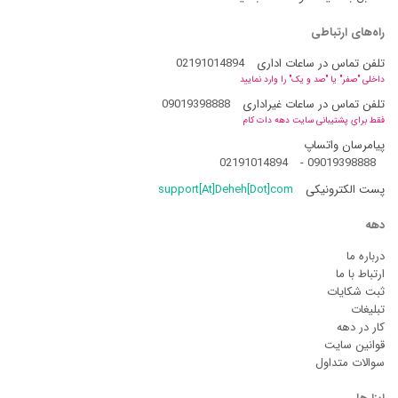
راه‌های ارتباطی
تلفن تماس در ساعات اداری
02191014894
داخلی "صفر" یا "صد و یک" را وارد نمایید
تلفن تماس در ساعات غیراداری
09019398888
فقط برای پشتیبانی سایت دهه دات کام
پیامرسان واتساپ
02191014894
-
09019398888
پست الکترونیکی
support[At]Deheh[Dot]com
دهه
درباره ما
ارتباط با ما
ثبت شکایات
تبلیغات
کار در دهه
قوانین سایت
سوالات متداول