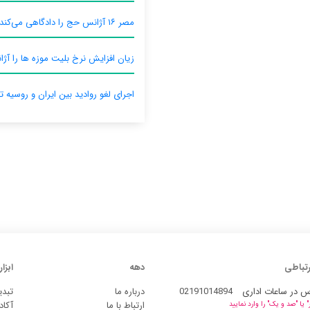
مصر ۱۶ آژانس حج را دادگاهی می‌کند
زیان افزایش نرخ بلیت موزه ها را آژان
اجرای لغو روادید بین ایران و روسیه ت
رتباطی
دهه
ابزار
س در ساعات اداری
02191014894
درباره ما
تبدی
ارتباط با ما
آکاد
یا "صد و یک" را وارد نمایید