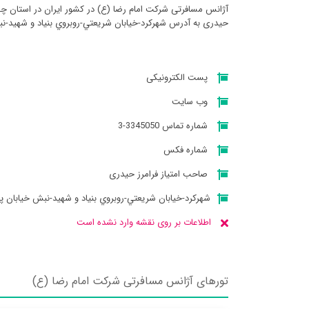
آژانس مسافرتی شركت امام رضا (ع) در کشور ایران در استان چها
حیدری به آدرس شهركرد-خيابان شريعتي-روبروي بنياد و شهيد-ن
پست الکترونیکی
وب سایت
شماره تماس 3345050-3
شماره فکس
صاحب امتیاز فرامرز حیدری
شهركرد-خيابان شريعتي-روبروي بنياد و شهيد-نبش خيابان 
اطلاعات بر روی نقشه وارد نشده است
تورهای آژانس مسافرتی شركت امام رضا (ع)