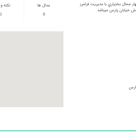
ر محال بختياري با مدیریت فرامرز
مدال ها
نکته و
بش خيابان پارس میباشد
0
0
پارس