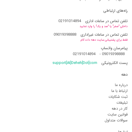
راه‌های ارتباطی
تلفن تماس در ساعات اداری
02191014894
داخلی "صفر" یا "صد و یک" را وارد نمایید
تلفن تماس در ساعات غیراداری
09019398888
فقط برای پشتیبانی سایت دهه دات کام
پیامرسان واتساپ
02191014894
-
09019398888
پست الکترونیکی
support[At]Deheh[Dot]com
دهه
درباره ما
ارتباط با ما
ثبت شکایات
تبلیغات
کار در دهه
قوانین سایت
سوالات متداول