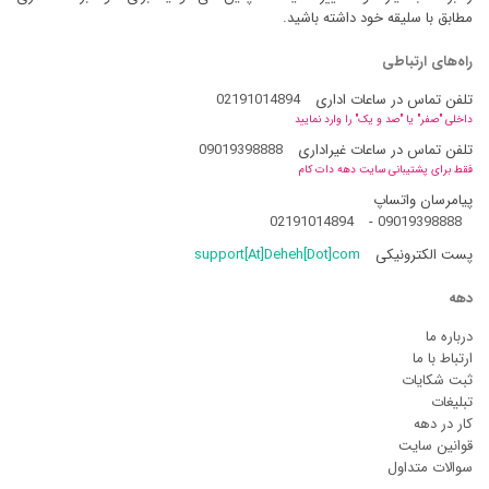
مطابق با سلیقه خود داشته باشید.
راه‌های ارتباطی
تلفن تماس در ساعات اداری
02191014894
داخلی "صفر" یا "صد و یک" را وارد نمایید
تلفن تماس در ساعات غیراداری
09019398888
فقط برای پشتیبانی سایت دهه دات کام
پیامرسان واتساپ
02191014894
-
09019398888
پست الکترونیکی
support[At]Deheh[Dot]com
دهه
درباره ما
ارتباط با ما
ثبت شکایات
تبلیغات
کار در دهه
قوانین سایت
سوالات متداول