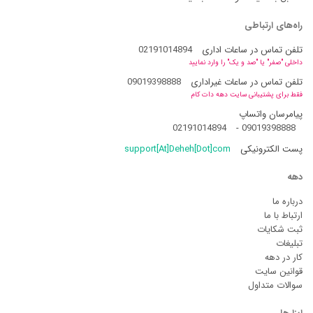
راه‌های ارتباطی
تلفن تماس در ساعات اداری
02191014894
داخلی "صفر" یا "صد و یک" را وارد نمایید
تلفن تماس در ساعات غیراداری
09019398888
فقط برای پشتیبانی سایت دهه دات کام
پیامرسان واتساپ
02191014894
-
09019398888
پست الکترونیکی
support[At]Deheh[Dot]com
دهه
درباره ما
ارتباط با ما
ثبت شکایات
تبلیغات
کار در دهه
قوانین سایت
سوالات متداول