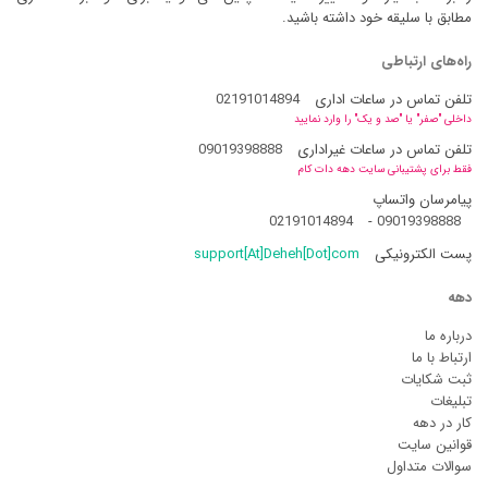
مطابق با سلیقه خود داشته باشید.
راه‌های ارتباطی
تلفن تماس در ساعات اداری
02191014894
داخلی "صفر" یا "صد و یک" را وارد نمایید
تلفن تماس در ساعات غیراداری
09019398888
فقط برای پشتیبانی سایت دهه دات کام
پیامرسان واتساپ
02191014894
-
09019398888
پست الکترونیکی
support[At]Deheh[Dot]com
دهه
درباره ما
ارتباط با ما
ثبت شکایات
تبلیغات
کار در دهه
قوانین سایت
سوالات متداول