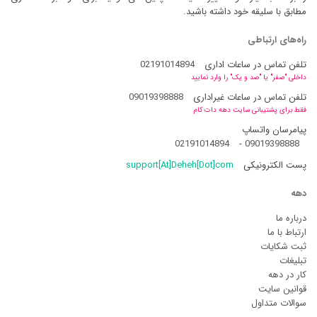
مطابق با سلیقه خود داشته باشید.
راه‌های ارتباطی
تلفن تماس در ساعات اداری
02191014894
داخلی "صفر" یا "صد و یک" را وارد نمایید
تلفن تماس در ساعات غیراداری
09019398888
فقط برای پشتیبانی سایت دهه دات کام
پیامرسان واتساپ
02191014894
-
09019398888
پست الکترونیکی
support[At]Deheh[Dot]com
دهه
درباره ما
ارتباط با ما
ثبت شکایات
تبلیغات
کار در دهه
قوانین سایت
سوالات متداول