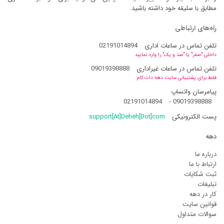
مطابق با سلیقه خود داشته باشید.
راه‌های ارتباطی
تلفن تماس در ساعات اداری
02191014894
داخلی "صفر" یا "صد و یک" را وارد نمایید
تلفن تماس در ساعات غیراداری
09019398888
فقط برای پشتیبانی سایت دهه دات کام
پیامرسان واتساپ
02191014894
-
09019398888
پست الکترونیکی
support[At]Deheh[Dot]com
دهه
درباره ما
ارتباط با ما
ثبت شکایات
تبلیغات
کار در دهه
قوانین سایت
سوالات متداول