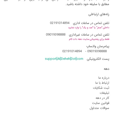
مطابق با سلیقه خود داشته باشید.
راه‌های ارتباطی
تلفن تماس در ساعات اداری
02191014894
داخلی "صفر" یا "صد و یک" را وارد نمایید
تلفن تماس در ساعات غیراداری
09019398888
فقط برای پشتیبانی سایت دهه دات کام
پیامرسان واتساپ
02191014894
-
09019398888
پست الکترونیکی
support[At]Deheh[Dot]com
دهه
درباره ما
ارتباط با ما
ثبت شکایات
تبلیغات
کار در دهه
قوانین سایت
سوالات متداول