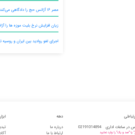
مصر ۱۶ آژانس حج را دادگاهی می‌کند
زیان افزایش نرخ بلیت موزه ها را آژان
اجرای لغو روادید بین ایران و روسیه ت
رتباطی
دهه
ابزار
س در ساعات اداری
02191014894
درباره ما
تبدی
ارتباط با ما
آکاد
یا "صد و یک" را وارد نمایید