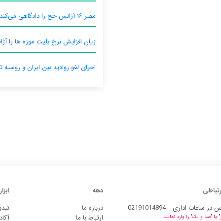
مصر ۱۶ آژانس حج را دادگاهی می‌کند
زیان افزایش نرخ بلیت موزه ها را آژان
اجرای لغو روادید بین ایران و روسیه ت
رتباطی
دهه
ابزار
س در ساعات اداری
02191014894
درباره ما
تبدی
ارتباط با ما
آکاد
یا "صد و یک" را وارد نمایید