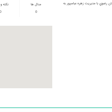
ن رضوي با مدیریت زهره عباسپور به
مدال ها
نکته و
0
0