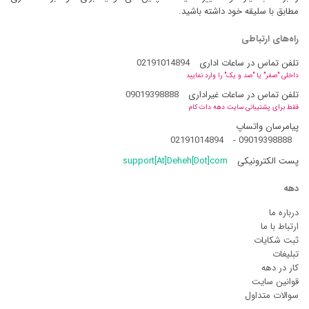
مطابق با سلیقه خود داشته باشید.
راه‌های ارتباطی
تلفن تماس در ساعات اداری
02191014894
داخلی "صفر" یا "صد و یک" را وارد نمایید
تلفن تماس در ساعات غیراداری
09019398888
فقط برای پشتیبانی سایت دهه دات کام
پیامرسان واتساپ
02191014894
-
09019398888
پست الکترونیکی
support[At]Deheh[Dot]com
دهه
درباره ما
ارتباط با ما
ثبت شکایات
تبلیغات
کار در دهه
قوانین سایت
سوالات متداول