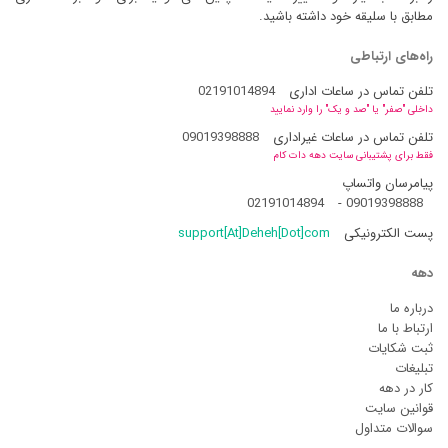
مطابق با سلیقه خود داشته باشید.
راه‌های ارتباطی
تلفن تماس در ساعات اداری
02191014894
داخلی "صفر" یا "صد و یک" را وارد نمایید
تلفن تماس در ساعات غیراداری
09019398888
فقط برای پشتیبانی سایت دهه دات کام
پیامرسان واتساپ
02191014894
-
09019398888
پست الکترونیکی
support[At]Deheh[Dot]com
دهه
درباره ما
ارتباط با ما
ثبت شکایات
تبلیغات
کار در دهه
قوانین سایت
سوالات متداول