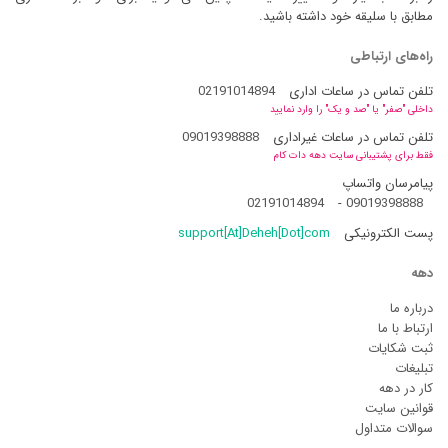
مطابق با سلیقه خود داشته باشید.
راه‌های ارتباطی
تلفن تماس در ساعات اداری
02191014894
داخلی "صفر" یا "صد و یک" را وارد نمایید
تلفن تماس در ساعات غیراداری
09019398888
فقط برای پشتیبانی سایت دهه دات کام
پیامرسان واتساپ
02191014894
-
09019398888
پست الکترونیکی
support[At]Deheh[Dot]com
دهه
درباره ما
ارتباط با ما
ثبت شکایات
تبلیغات
کار در دهه
قوانین سایت
سوالات متداول