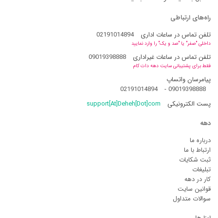
راه‌های ارتباطی
تلفن تماس در ساعات اداری
02191014894
داخلی "صفر" یا "صد و یک" را وارد نمایید
تلفن تماس در ساعات غیراداری
09019398888
فقط برای پشتیبانی سایت دهه دات کام
پیامرسان واتساپ
02191014894
-
09019398888
پست الکترونیکی
support[At]Deheh[Dot]com
دهه
درباره ما
ارتباط با ما
ثبت شکایات
تبلیغات
کار در دهه
قوانین سایت
سوالات متداول