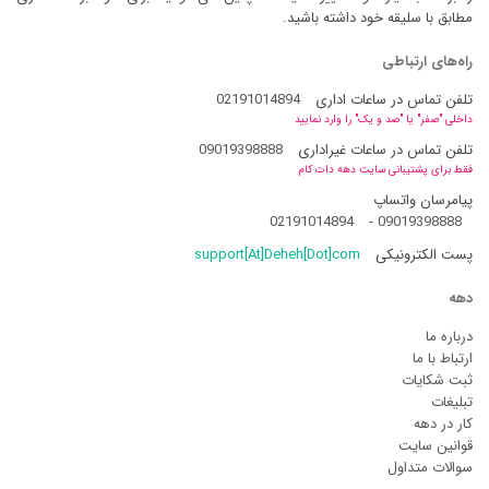
مطابق با سلیقه خود داشته باشید.
راه‌های ارتباطی
تلفن تماس در ساعات اداری
02191014894
داخلی "صفر" یا "صد و یک" را وارد نمایید
تلفن تماس در ساعات غیراداری
09019398888
فقط برای پشتیبانی سایت دهه دات کام
پیامرسان واتساپ
02191014894
-
09019398888
پست الکترونیکی
support[At]Deheh[Dot]com
دهه
درباره ما
ارتباط با ما
ثبت شکایات
تبلیغات
کار در دهه
قوانین سایت
سوالات متداول