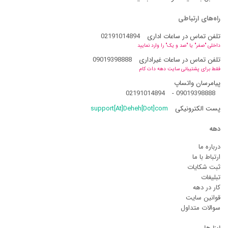
راه‌های ارتباطی
تلفن تماس در ساعات اداری
02191014894
داخلی "صفر" یا "صد و یک" را وارد نمایید
تلفن تماس در ساعات غیراداری
09019398888
فقط برای پشتیبانی سایت دهه دات کام
پیامرسان واتساپ
02191014894
-
09019398888
پست الکترونیکی
support[At]Deheh[Dot]com
دهه
درباره ما
ارتباط با ما
ثبت شکایات
تبلیغات
کار در دهه
قوانین سایت
سوالات متداول