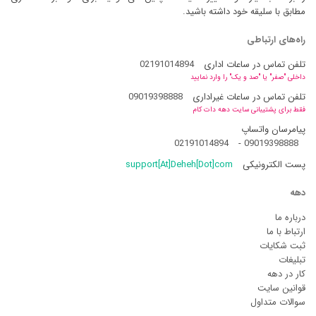
مطابق با سلیقه خود داشته باشید.
راه‌های ارتباطی
تلفن تماس در ساعات اداری
02191014894
داخلی "صفر" یا "صد و یک" را وارد نمایید
تلفن تماس در ساعات غیراداری
09019398888
فقط برای پشتیبانی سایت دهه دات کام
پیامرسان واتساپ
02191014894
-
09019398888
پست الکترونیکی
support[At]Deheh[Dot]com
دهه
درباره ما
ارتباط با ما
ثبت شکایات
تبلیغات
کار در دهه
قوانین سایت
سوالات متداول