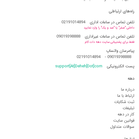
راه‌های ارتباطی
تلفن تماس در ساعات اداری
02191014894
داخلی "صفر" یا "صد و یک" را وارد نمایید
تلفن تماس در ساعات غیراداری
09019398888
فقط برای پشتیبانی سایت دهه دات کام
پیامرسان واتساپ
02191014894
-
09019398888
پست الکترونیکی
support[At]Deheh[Dot]com
دهه
درباره ما
ارتباط با ما
ثبت شکایات
تبلیغات
کار در دهه
قوانین سایت
سوالات متداول