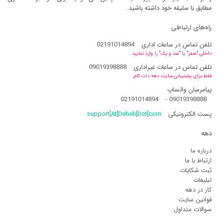
مطابق با سلیقه خود داشته باشید.
راه‌های ارتباطی
تلفن تماس در ساعات اداری
02191014894
داخلی "صفر" یا "صد و یک" را وارد نمایید
تلفن تماس در ساعات غیراداری
09019398888
فقط برای پشتیبانی سایت دهه دات کام
پیامرسان واتساپ
02191014894
-
09019398888
پست الکترونیکی
support[At]Deheh[Dot]com
دهه
درباره ما
ارتباط با ما
ثبت شکایات
تبلیغات
کار در دهه
قوانین سایت
سوالات متداول