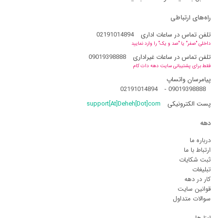
راه‌های ارتباطی
تلفن تماس در ساعات اداری
02191014894
داخلی "صفر" یا "صد و یک" را وارد نمایید
تلفن تماس در ساعات غیراداری
09019398888
فقط برای پشتیبانی سایت دهه دات کام
پیامرسان واتساپ
02191014894
-
09019398888
پست الکترونیکی
support[At]Deheh[Dot]com
دهه
درباره ما
ارتباط با ما
ثبت شکایات
تبلیغات
کار در دهه
قوانین سایت
سوالات متداول