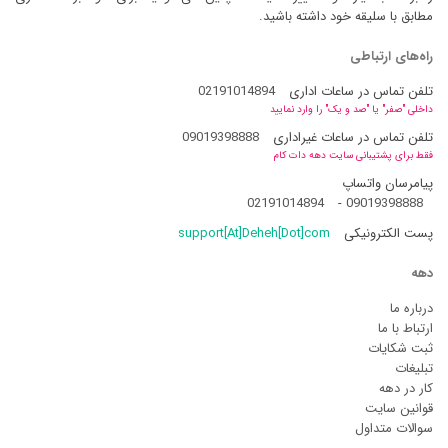
مطابق با سلیقه خود داشته باشید.
راه‌های ارتباطی
تلفن تماس در ساعات اداری
02191014894
داخلی "صفر" یا "صد و یک" را وارد نمایید
تلفن تماس در ساعات غیراداری
09019398888
فقط برای پشتیبانی سایت دهه دات کام
پیامرسان واتساپ
02191014894
-
09019398888
پست الکترونیکی
support[At]Deheh[Dot]com
دهه
درباره ما
ارتباط با ما
ثبت شکایات
تبلیغات
کار در دهه
قوانین سایت
سوالات متداول