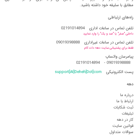
مطابق با سلیقه خود داشته باشید.
راه‌های ارتباطی
تلفن تماس در ساعات اداری
02191014894
داخلی "صفر" یا "صد و یک" را وارد نمایید
تلفن تماس در ساعات غیراداری
09019398888
فقط برای پشتیبانی سایت دهه دات کام
پیامرسان واتساپ
02191014894
-
09019398888
پست الکترونیکی
support[At]Deheh[Dot]com
دهه
درباره ما
ارتباط با ما
ثبت شکایات
تبلیغات
کار در دهه
قوانین سایت
سوالات متداول